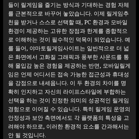
들이 릴게임을 즐기는 방식과 기대하는 경험 자체
를 근본적으로 바꾸어 놓았습니다. 이제 릴게임추
천을 받거나 스스로 선택할 때, PC 환경과 모바일
환경이 제공하는 고유한 장점과 한계를 종합적으
로 이해하는 것이 필수적인 덕목이 되었습니다. 예
를 들어, 야마토릴게임사이트는 일반적으로 더 넓
은 화면에서 고화질 그래픽과 풍부한 사운드를 통
해 몰입감 높은 경험을 제공하는 반면, 모바일릴게
임은 언제 어디서든 접속 가능한 접근성과 휴대성
을 강점으로 내세웁니다. 이 두 환경의 차이를 명
확히 인지하고 자신의 라이프스타일에 부합하는
선택을 하는 것이 진정한 의미의 성공적인 릴게임
경험으로 이어질 수 있습니다. 특히 릴게임 운영의
안정성과 보안 측면에서도 각 플랫폼의 특성을 고
려해야 하므로, 이러한 환경적 요소를 간과해서는
안 될 것입니다.