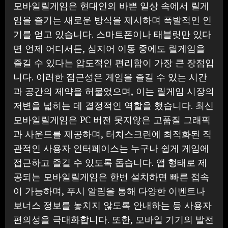
모바일릴게임은 현대인의 바쁜 일상 속에서 릴게
임을 즐기는 새로운 방식을 제시하며 폭발적인 인
기를 얻고 있습니다. 스마트폰이나 태블릿만 있다
면 언제 어디서든, 심지어 이동 중에도 릴게임을
즐길 수 있다는 압도적인 편리함이 가장 큰 장점입
니다. 이러한 접근성은 게임을 즐길 수 있는 시간
과 공간의 제약을 허물었으며, 이는 릴게임 시장의
저변을 넓히는 데 결정적인 역할을 했습니다. 최신
모바일릴게임은 PC 버전 못지않은 고품질 그래픽
과 사운드를 제공하며, 터치스크린에 최적화된 직
관적인 사용자 인터페이스는 누구나 쉽게 게임에
접근하고 즐길 수 있도록 돕습니다. 앱 형태로 제
공되는 모바일릴게임은 한번 설치하면 빠른 접속
이 가능하며, 푸시 알림을 통해 다양한 이벤트나
보너스 정보를 놓치지 않도록 안내하는 등 사용자
편의성을 극대화합니다. 또한, 모바일 기기의 발전