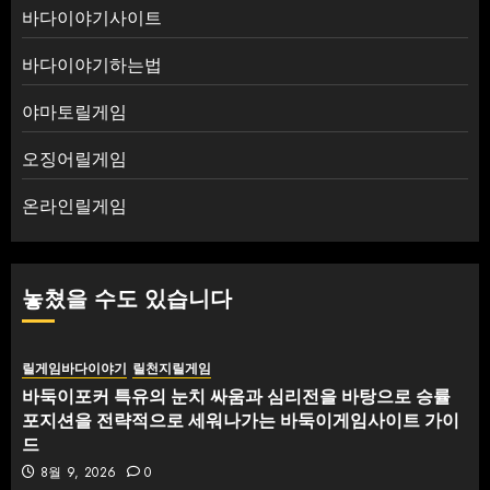
바다이야기사이트
바다이야기하는법
야마토릴게임
오징어릴게임
온라인릴게임
놓쳤을 수도 있습니다
릴게임바다이야기
릴천지릴게임
바둑이포커 특유의 눈치 싸움과 심리전을 바탕으로 승률
포지션을 전략적으로 세워나가는 바둑이게임사이트 가이
드
8월 9, 2026
0