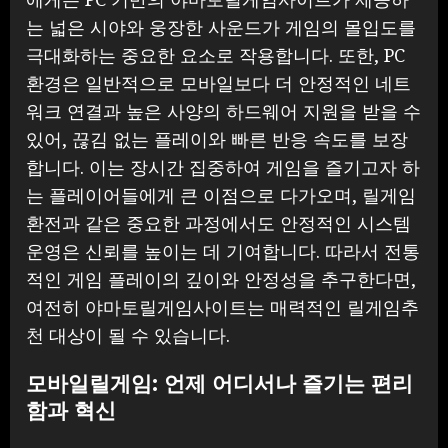
는 넓은 시야와 웅장한 사운드가 게임의 몰입도를
극대화하는 중요한 요소로 작용합니다. 또한, PC
환경은 일반적으로 모바일보다 더 안정적인 네트
워크 연결과 높은 사양의 하드웨어 지원을 받을 수
있어, 끊김 없는 플레이와 빠른 반응 속도를 보장
합니다. 이는 장시간 집중하여 게임을 즐기고자 하
는 플레이어들에게 큰 이점으로 다가오며, 릴게임
환전과 같은 중요한 과정에서도 안정적인 시스템
운영은 신뢰를 높이는 데 기여합니다. 따라서 전통
적인 게임 플레이의 깊이와 안정성을 추구한다면,
여전히 야마토릴게임사이트는 매력적인 릴게임추
천 대상이 될 수 있습니다.
모바일릴게임: 언제 어디서나 즐기는 편리
함과 혁신