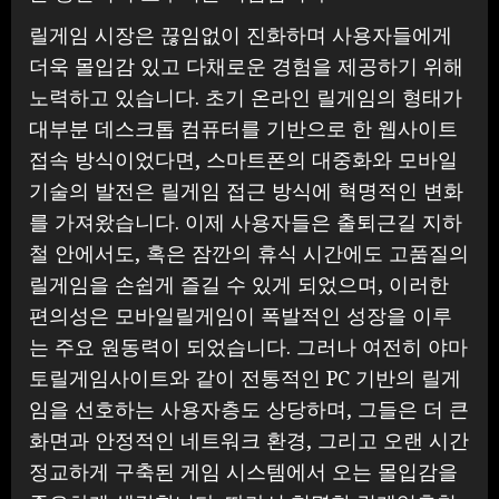
릴게임 시장은 끊임없이 진화하며 사용자들에게
더욱 몰입감 있고 다채로운 경험을 제공하기 위해
노력하고 있습니다. 초기 온라인 릴게임의 형태가
대부분 데스크톱 컴퓨터를 기반으로 한 웹사이트
접속 방식이었다면, 스마트폰의 대중화와 모바일
기술의 발전은 릴게임 접근 방식에 혁명적인 변화
를 가져왔습니다. 이제 사용자들은 출퇴근길 지하
철 안에서도, 혹은 잠깐의 휴식 시간에도 고품질의
릴게임을 손쉽게 즐길 수 있게 되었으며, 이러한
편의성은 모바일릴게임이 폭발적인 성장을 이루
는 주요 원동력이 되었습니다. 그러나 여전히 야마
토릴게임사이트와 같이 전통적인 PC 기반의 릴게
임을 선호하는 사용자층도 상당하며, 그들은 더 큰
화면과 안정적인 네트워크 환경, 그리고 오랜 시간
정교하게 구축된 게임 시스템에서 오는 몰입감을