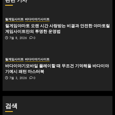
관련 기사
릴게임사이트
바다이야기사이트
릴게임야마토 오랜 시간 사랑받는 비결과 안전한 야마토릴
게임사이트만의 투명한 운영법
7월 8, 2026
0
릴게임사이트
바다이야기사이트
바다이야기모바일 플레이할 때 무조건 기억해둘 바다이야
기예시 패턴 마스터북
7월 3, 2026
0
검색