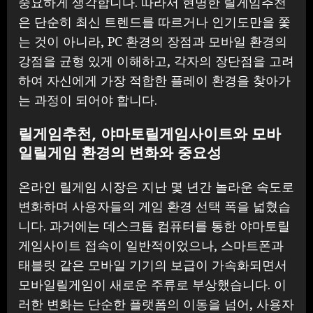
중요하게 생각합니다. 따라서 현명한 릴게임추천
은 단순히 최신 트렌드를 따르거나 인기도만을 쫓
는 것이 아니라, PC 환경의 장점과 모바일 환경의
강점을 균형 있게 이해하고, 각자의 장단점을 고려
하여 자신에게 가장 적합한 플레이 환경을 찾아가
는 과정이 되어야 합니다.
릴게임추천, 야마토릴게임사이트와 모바
일릴게임 환경의 변화와 중요성
온라인 릴게임 시장은 지난 몇 년간 놀라운 속도로
변화하며 사용자들의 게임 환경 선택 폭을 넓혔습
니다. 과거에는 데스크톱 컴퓨터를 통한 야마토릴
게임사이트 접속이 일반적이었으나, 스마트폰과
태블릿 같은 모바일 기기의 보급이 가속화되면서
모바일릴게임이 새로운 주류로 부상했습니다. 이
러한 변화는 단순한 플랫폼의 이동을 넘어, 사용자