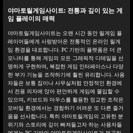
야마토릴게임사이트: 전통과 깊이 있는 게
임 플레이의 매력
야마토릴게임사이트는 오랜 시간 동안 릴게임 플
레이어들에게 사랑받아온 전통적인 온라인 릴게
임 환경을 대표합니다. PC 기반의 플랫폼은 더 큰
모니터를 통해 게임의 모든 그래픽적 디테일을 선
명하게 구현하며, 복잡한 게임 인터페이스나 다양
한 부가 기능을 조작하기에 훨씬 유리합니다. 사용
자들은 보통 집이나 사무실처럼 안정적인 환경에
서 전용 의자에 앉아 편안하게 게임에 몰입할 수
있으며, 키보드와 마우스를 활용한 정교한 조작은
모바일 환경에서는 경험하기 어려운 또 다른 즐거
움을 선사합니다. 특히 야마토릴게임의 고유한 분
위기와 스토리에 깊이 빠져들고자 하는 사용자들
에게는 PC 기반의 야마토릴게임사이트가 제공하