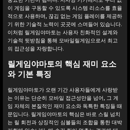
이 게임을 구동할 수 있도록 시스템 리소스를 효율
적으로 사용하며, 끊김 없는 게임 플레이를 제공하
기 위한 기술적 노력이 곳곳에 스며들어 있습니다.
이처럼 릴게임야마토는 사용자 친화적인 설계와
기술적 뒷받침을 통해 모바일릴게임으로서 최고
의 접근성을 자랑합니다.
릴게임야마토의 핵심 재미 요소
와 기본 특징
릴게임야마토가 오랜 기간 사용자들에게 사랑받
는 이유는 단순히 모바일 접근성만을 넘어, 그 게
임 자체의 본질적인 재미 요소와 독특한 특징들 때
문입니다. 릴게임야마토의 핵심은 바로 스릴 넘치
는 릴 회전과 상징적인 심볼들의 조합을 통한 대박