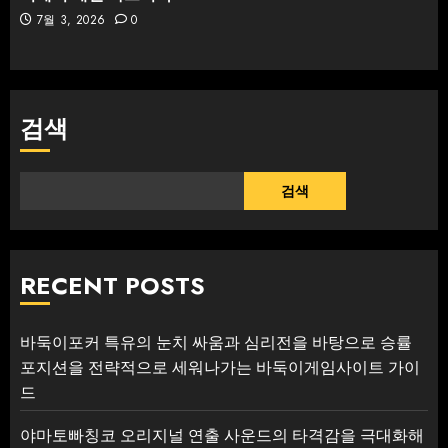
7월 3, 2026
0
검색
검색
RECENT POSTS
바둑이포커 특유의 눈치 싸움과 심리전을 바탕으로 승률
포지션을 전략적으로 세워나가는 바둑이게임사이트 가이
드
야마토빠칭코 오리지널 연출 사운드의 타격감을 극대화해