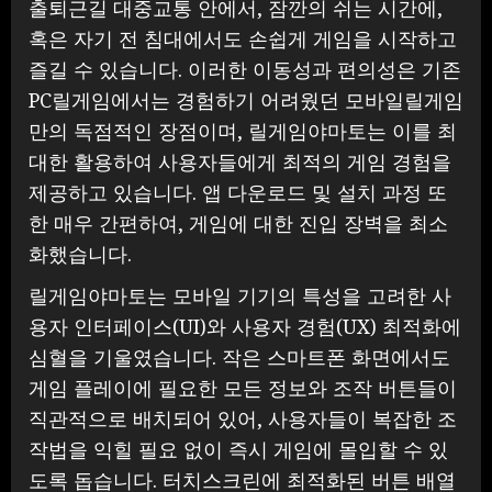
출퇴근길 대중교통 안에서, 잠깐의 쉬는 시간에,
혹은 자기 전 침대에서도 손쉽게 게임을 시작하고
즐길 수 있습니다. 이러한 이동성과 편의성은 기존
PC릴게임에서는 경험하기 어려웠던 모바일릴게임
만의 독점적인 장점이며, 릴게임야마토는 이를 최
대한 활용하여 사용자들에게 최적의 게임 경험을
제공하고 있습니다. 앱 다운로드 및 설치 과정 또
한 매우 간편하여, 게임에 대한 진입 장벽을 최소
화했습니다.
릴게임야마토는 모바일 기기의 특성을 고려한 사
용자 인터페이스(UI)와 사용자 경험(UX) 최적화에
심혈을 기울였습니다. 작은 스마트폰 화면에서도
게임 플레이에 필요한 모든 정보와 조작 버튼들이
직관적으로 배치되어 있어, 사용자들이 복잡한 조
작법을 익힐 필요 없이 즉시 게임에 몰입할 수 있
도록 돕습니다. 터치스크린에 최적화된 버튼 배열