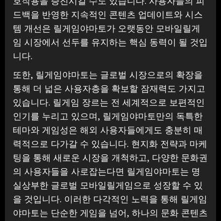
호작용을 증진시킬 수도 있습니다. 사용자들의 피
드백을 반영한 지속적인 콘텐츠 업데이트와 시스
템 개선은 릴게임야마토가 오랫동안 모바일릴게
임 시장에서 선두를 유지하는 핵심 동력이 될 것입
니다.
또한, 릴게임야마토는 글로벌 시장으로의 확장을
통해 더 넓은 사용자층을 확보할 잠재력도 가지고
있습니다. 릴게임 장르는 전 세계적으로 보편적인
인기를 누리고 있으며, 릴게임야마토만의 독특한
테마와 게임성은 해외 사용자들에게도 충분히 매
력적으로 다가갈 수 있습니다. 현지화 전략과 마케
팅을 통해 새로운 시장을 개척하고, 다양한 문화권
의 사용자들을 사로잡는다면 릴게임야마토는 명
실상부한 글로벌 모바일릴게임으로 성장할 수 있
을 것입니다. 이러한 다각적인 노력을 통해 릴게임
야마토는 단순한 게임을 넘어, 하나의 문화 콘텐츠