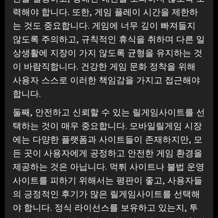
력해야 합니다. 또한, 게임 플레이 시간을 제한하
는 것도 중요합니다. 게임에 너무 깊이 빠져들지
않도록 주의하고, 규칙적인 휴식을 취하며 다른 일
상생활에 지장이 가지 않도록 균형을 유지하는 것
이 바람직합니다. 건강한 게임 문화 정착을 위해
사용자 스스로 이러한 책임감을 가지고 접근해야
합니다.
둘째, 안전하고 신뢰할 수 있는 릴게임사이트를 선
택하는 것이 매우 중요합니다. 모바일릴게임 시장
에는 다양한 플랫폼과 사이트들이 존재하지만, 모
든 곳이 사용자에게 공정하고 안전한 게임 환경을
제공하는 것은 아닙니다. 먹튀 사이트나 불법 운영
사이트를 피하기 위해서는 평판이 좋고, 사용자들
의 긍정적인 후기가 많은 릴게임사이트를 선택해
야 합니다. 정식 라이선스를 보유하고 있는지, 투