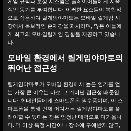
게임 규칙과 보상 시스템은 플레이어들에게 지속
적인 동기를 부여합니다. 이러한 요소들이 복합적
으로 작용하여 릴게임야마토는 모바일 릴게임 시
장에서 독보적인 존재감을 과시하며, 많은 이들에
게 최고의 모바일릴게임 경험을 제공하고 있습니
다.
모바일 환경에서 릴게임야마토의
뛰어난 접근성
릴게임야마토가 모바일 환경에서 높은 인기를 얻
는 가장 큰 이유는 바로 그 뛰어난 접근성 때문입
니다. 현대인들에게 스마트폰은 필수품이며, 이 스
마트폰을 통해 언제 어디서든 릴게임야마토를 플
레이할 수 있다는 점은 엄청난 매력으로 다가옵니
다. 더 이상 특정 시간이나 장소에 구애받지 않고,