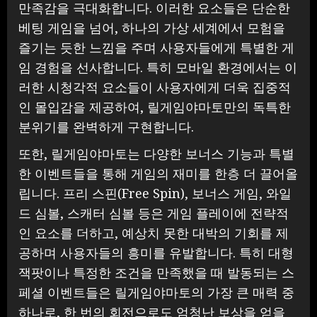
만족감을 극대화합니다. 이러한 요소들은 단순한
베팅 게임을 넘어, 하나의 가상 세계에서 모험을
즐기는 듯한 느낌을 주며 사용자들에게 특별한 게
임 경험을 선사합니다. 특히 모바일 환경에서는 이
러한 시청각적 요소들이 사용자에게 더욱 집중적
인 몰입감을 제공하여, 릴게임야마토만의 독특한
분위기를 완벽하게 구현합니다.
또한, 릴게임야마토는 다양한 보너스 기능과 특별
한 이벤트들을 통해 게임의 재미를 한층 더 끌어올
립니다. 프리 스핀(Free Spin), 보너스 게임, 와일
드 심볼, 스캐터 심볼 등은 게임 플레이에 전략적
인 요소를 더하고, 예상치 못한 대박의 기회를 제
공하며 사용자들의 흥미를 유발합니다. 특히 대형
잭팟이나 특정한 조건을 만족했을 때 발동되는 스
페셜 이벤트들은 릴게임야마토의 가장 큰 매력 중
하나로, 한 번의 회전으로도 엄청난 보상을 얻을