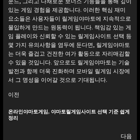
운드, 그리고 다채로운 보너스 기능들을 통해 깊이
있는 게임 경험을 제공합니다. 이러한 핵심 재미
요소들은 사용자들이 릴게임야마토에 지속적으로
몰입하게 만드는 원동력이 됩니다. 책임감 있는 게
임 플레이와 신뢰할 수 있는 릴게임사이트 선택 등
몇 가지 유의사항을 염두에 둔다면, 릴게임야마토
는 더욱 즐겁고 건전한 여가 활동으로 자리매김할
수 있을 것입니다. 앞으로도 릴게임야마토는 기술
발전과 함께 더욱 진화하며 모바일 릴게임 시장에
서 그 명성을 이어갈 것으로 기대됩니다.
게
이전
시
온라인야마토게임, 야마토릴게임사이트 선택 기준 쉽게
이
물
정리
전
탐
글:
다음
색