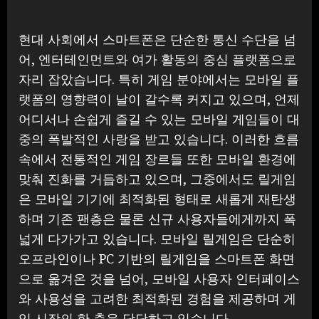
현대 사회에서 스마트폰은 단순한 통신 수단을 넘
어, 엔터테인먼트와 여가 활동의 중심 플랫폼으로
자리 잡았습니다. 특히 게임 분야에서는 모바일 플
랫폼의 영향력이 날이 갈수록 커지고 있으며, 언제
어디서나 손쉽게 즐길 수 있는 모바일 게임들이 대
중의 폭발적인 사랑을 받고 있습니다. 이러한 흐름
속에서 전통적인 게임 장르들 또한 모바일 환경에
맞춰 진화를 거듭하고 있으며, 그중에서도 릴게임
은 모바일 기기에 최적화된 형태로 새롭게 재탄생
하며 기존 팬층은 물론 신규 사용자들에게까지 폭
넓게 다가가고 있습니다. 모바일 릴게임은 단순히
오프라인이나 PC 기반의 릴게임을 스마트폰 화면
으로 옮겨온 것을 넘어, 모바일 사용자 인터페이스
와 사용성을 고려한 최적화된 경험을 제공하며 게
임 시장의 한 축을 담당하고 있습니다.