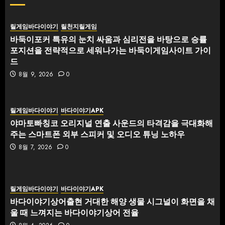
릴게임바다이야기
릴천지릴게임
바둑이포커 특유의 눈치 싸움과 심리전을 바탕으로 승률
포지션을 전략적으로 세워나가는 바둑이게임사이트 가이
드
8월 9, 2026
0
릴게임바다이야기
바다이야기APK
야마토빠칭코 오리지널 연출 사운드의 타격감을 극대화해
주는 스마트폰 외부 스피커 및 오디오 튜닝 노하우
8월 7, 2026
0
릴게임바다이야기
바다이야기APK
바다이야기상어출현 거대한 해양 생물 시그널이 화면을 채
울 때 느껴지는 바다이야기상어 전율