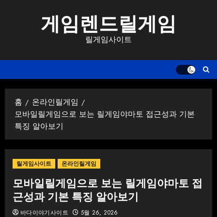
으
게임렌드릴게임
로
건
릴게임사이트
너
뛰
기
홈
온라인릴게임
모바일릴게임으로 보는 릴게임야마토 접근성과 기본
특징 알아보기
릴게임사이트
온라인릴게임
모바일릴게임으로 보는 릴게임야마토 접
근성과 기본 특징 알아보기
바다이야기사이트
5월 26, 2026