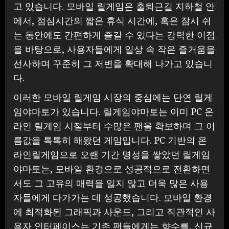
고 있습니다. 모바일 릴게임은 출퇴근길 지하철 안
에서, 점심시간의 짧은 휴식 시간에, 혹은 잠시 쉬
는 동안에도 간편하게 즐길 수 있다는 강력한 이점
을 바탕으로, 사용자들에게 일상 속 작은 즐거움을
선사하며 꾸준히 그 저변을 확대해 나가고 있습니
다.
이러한 모바일 릴게임 시장의 중심에는 단연 릴게
임야마토가 있습니다. 릴게임야마토는 이미 PC 온
라인 릴게임 시절부터 수많은 팬을 확보하며 그 이
름값을 톡톡히 해왔던 게임입니다. PC 기반의 온
라인릴게임으로 오랜 기간 명성을 쌓았던 릴게임
야마토는, 모바일 환경으로 성공적으로 전환하면
서도 그 고유의 매력을 잃지 않고 더욱 많은 사용
자들에게 다가가는 데 성공했습니다. 모바일 환경
에 최적화된 그래픽과 사운드, 그리고 직관적인 사
용자 인터페이스는 기존 팬들에게는 향수를, 신규