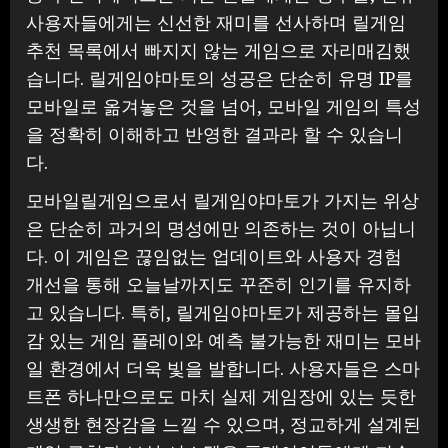
사용자들에게는 신선한 재미를 선사하며 릴게임
추천 목록에서 빠지지 않는 게임으로 자리매김했
습니다. 릴게임야마토의 성공은 단순히 유명 IP를
모바일로 옮겨놓은 것을 넘어, 모바일 게임의 특성
을 정확히 이해하고 반영한 결과라 할 수 있습니
다.
모바일릴게임으로서 릴게임야마토가 가지는 위상
은 단순히 과거의 명성에만 의존하는 것이 아닙니
다. 이 게임은 끊임없는 업데이트와 사용자 경험
개선을 통해 오늘날까지도 꾸준히 인기를 유지하
고 있습니다. 특히, 릴게임야마토가 제공하는 몰입
감 있는 게임 플레이와 예측 불가능한 재미는 모바
일 환경에서 더욱 빛을 발합니다. 사용자들은 스마
트폰 하나만으로도 마치 실제 게임장에 있는 듯한
생생한 현장감을 느낄 수 있으며, 정교하게 설계된