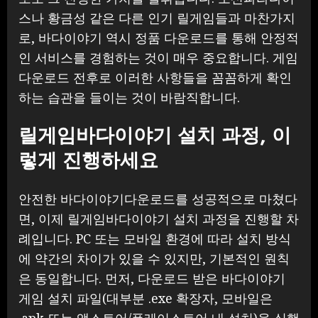
스나 황금성 같은 다른 인기 릴게임들과 마찬가지
로, 바다이야기 역시 정품 다운로드를 통해 안정적
인 서비스를 경험하는 것이 매우 중요합니다. 게임
다운로드 전후로 이러한 사항들을 꼼꼼하게 확인
하는 습관을 들이는 것이 바람직합니다.
릴게임바다이야기 설치 과정, 이
렇게 진행하세요
안전한 바다이야기다운로드를 성공적으로 마쳤다
면, 이제 릴게임바다이야기 설치 과정을 진행할 차
례입니다. PC 또는 모바일 환경에 따라 설치 방식
에 약간의 차이가 있을 수 있지만, 기본적인 원칙
은 동일합니다. 먼저, 다운로드 받은 바다이야기
게임 설치 파일(대부분 .exe 확장자, 모바일은
.apk 또는 앱스토어/플레이스토어 내 설치)을 실행