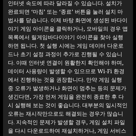
인터넷 속도에 따라 달라질 수 있습니다. 설치가
완료되면 ‘마침’ 또는 ‘종료’ 버튼을 눌러 설치 마
법사를 닫습니다. 이제 바탕 화면에 생성된 바다이
야기 게임 아이콘을 클릭하거나, 모바일의 경우 앱
목록에서 릴게임바다이야기 아이콘을 찾아 실행
하면 됩니다. 첫 실행 시에는 게임 데이터 다운로
드나 초기 설정 과정이 추가로 진행될 수 있습니
다. 이때 인터넷 연결이 원활한지 확인해야 하며,
데이터 사용량이 발생할 수 있으므로 Wi-Fi 환경
에서 진행하는 것을 권장합니다. 만약 게임 실행
중 오류가 발생하거나 화면이 멈추는 등의 문제가
생긴다면, 가장 먼저 게임을 완전히 종료한 후 다
시 실행해 보는 것이 좋습니다. 대부분의 일시적인
오류는 재시작만으로도 해결되는 경우가 많습니
다. 지속적인 문제가 발생할 경우, 게임 설치 파일
을 다시 다운로드하여 재설치하거나, 게임 서비스