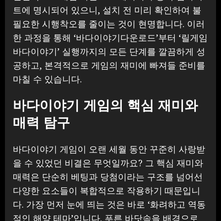
트에 명시되어 있으니, 설치 전 미리 확인하여 불
필요한 시행착오를 줄이는 것이 현명합니다. 이러
한 과정을 통해 ‘바다이야기다운로드’부터 ‘릴게임
바다이야기’ 실행까지의 모든 단계를 깔끔하게 성
공하고, 본격적으로 게임의 재미에 빠져들 준비를
마칠 수 있습니다.
바다이야기 게임의 핵심 재미와
매력 탐구
바다이야기 게임이 오랜 세월 동안 꾸준히 사랑받
을 수 있었던 비결은 무엇일까요? 그 핵심 재미와
매력은 단순히 베팅과 당첨이라는 구조를 넘어선
다양한 요소들이 복합적으로 작용하기 때문입니
다. 가장 먼저 눈에 띄는 것은 바로 ‘화려하고 역동
적인 해양 테마’입니다. 푸른 바닷속을 배경으로