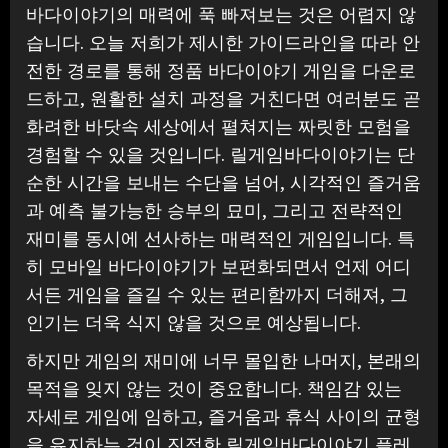
바다이야기의 매력에 푹 빠져보는 것은 어렵지 않
습니다. 오늘 저희가 제시한 가이드라인을 따라 안
전한 경로를 통해 정품 바다이야기 게임을 다운로
드하고, 원활한 설치 과정을 거친다면 여러분도 곧
화려한 바닷속 세상에서 펼쳐지는 짜릿한 모험을
경험할 수 있을 것입니다. 릴게임바다이야기는 단
순한 시간을 보내는 수단을 넘어, 시각적인 즐거움
과 예측 불가능한 승부의 묘미, 그리고 전략적인
재미를 동시에 선사하는 매력적인 게임입니다. 특
히 모바일 바다이야기가 보편화되면서 언제 어디
서든 게임을 즐길 수 있는 편리함까지 더해져, 그
인기는 더욱 식지 않을 것으로 예상됩니다.
하지만 게임의 재미에 너무 몰입한 나머지, 본래의
목적을 잊지 않는 것이 중요합니다. 책임감 있는
자세로 게임에 임하고, 즐거움과 휴식 사이의 균형
을 유지하는 것이 진정한 릴게임바다이야기 플레