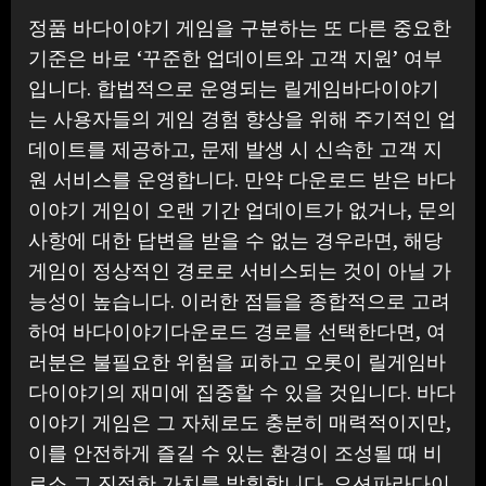
정품 바다이야기 게임을 구분하는 또 다른 중요한
기준은 바로 ‘꾸준한 업데이트와 고객 지원’ 여부
입니다. 합법적으로 운영되는 릴게임바다이야기
는 사용자들의 게임 경험 향상을 위해 주기적인 업
데이트를 제공하고, 문제 발생 시 신속한 고객 지
원 서비스를 운영합니다. 만약 다운로드 받은 바다
이야기 게임이 오랜 기간 업데이트가 없거나, 문의
사항에 대한 답변을 받을 수 없는 경우라면, 해당
게임이 정상적인 경로로 서비스되는 것이 아닐 가
능성이 높습니다. 이러한 점들을 종합적으로 고려
하여 바다이야기다운로드 경로를 선택한다면, 여
러분은 불필요한 위험을 피하고 오롯이 릴게임바
다이야기의 재미에 집중할 수 있을 것입니다. 바다
이야기 게임은 그 자체로도 충분히 매력적이지만,
이를 안전하게 즐길 수 있는 환경이 조성될 때 비
로소 그 진정한 가치를 발휘합니다. 오션파라다이