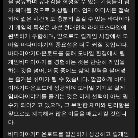
을 공유하며 유대감을 형성할 수 있는 기능들이 점
차 확대될 것으로 예상됩니다. 언제 어디서든 접속
하여 짧은 시간에도 충분히 즐길 수 있는 바다이야
기 게임의 특성은 바쁜 현대인의 라이프스타일에
완벽하게 부합하며, 앞으로도 릴게임 시장에서 모
바일 바다이야기의 중요성은 더욱 커질 것입니다.
바다이야기다운로드를 통해 모바일 환경에서 릴
게임바다이야기를 경험하는 것은 단순히 게임을
하는 것을 넘어, 이동 중에도 삶의 활력을 불어넣
는 즐거운 취미가 될 수 있습니다. 깔끔하게 바다
이야기다운로드에 성공하여 모바일 기기로 릴게
임바다이야기를 즐기는 것은 이제 선택이 아닌 필
수가 되어가고 있으며, 그 무한한 재미와 편리함은
앞으로도 계속해서 많은 이들을 매료시킬 것입니
다.
바다이야기다운로드를 깔끔하게 성공하고 릴게임