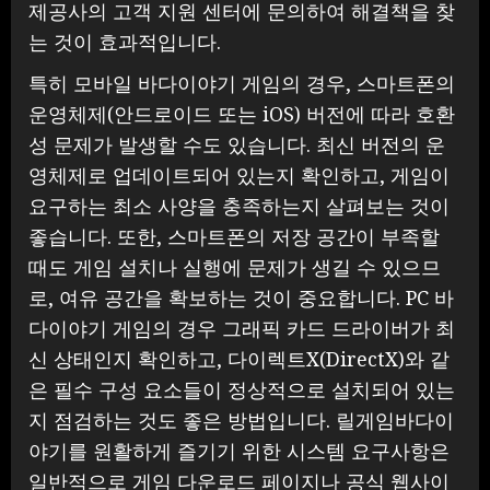
제공사의 고객 지원 센터에 문의하여 해결책을 찾
는 것이 효과적입니다.
특히 모바일 바다이야기 게임의 경우, 스마트폰의
운영체제(안드로이드 또는 iOS) 버전에 따라 호환
성 문제가 발생할 수도 있습니다. 최신 버전의 운
영체제로 업데이트되어 있는지 확인하고, 게임이
요구하는 최소 사양을 충족하는지 살펴보는 것이
좋습니다. 또한, 스마트폰의 저장 공간이 부족할
때도 게임 설치나 실행에 문제가 생길 수 있으므
로, 여유 공간을 확보하는 것이 중요합니다. PC 바
다이야기 게임의 경우 그래픽 카드 드라이버가 최
신 상태인지 확인하고, 다이렉트X(DirectX)와 같
은 필수 구성 요소들이 정상적으로 설치되어 있는
지 점검하는 것도 좋은 방법입니다. 릴게임바다이
야기를 원활하게 즐기기 위한 시스템 요구사항은
일반적으로 게임 다운로드 페이지나 공식 웹사이