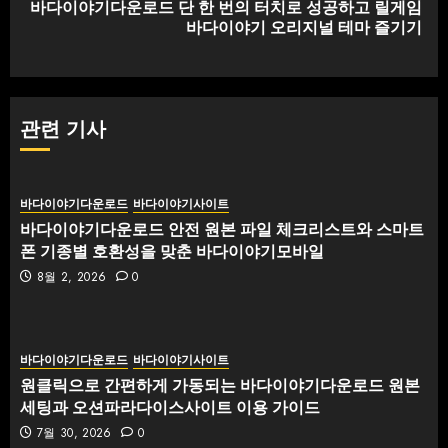
바다이야기다운로드 단 한 번의 터치로 성공하고 릴게임
다
바다이야기 오리지널 테마 즐기기
음
글:
관련 기사
바다이야기다운로드
바다이야기사이트
바다이야기다운로드 안전 원본 파일 체크리스트와 스마트
폰 기종별 호환성을 맞춘 바다이야기모바일
8월 2, 2026
0
바다이야기다운로드
바다이야기사이트
원클릭으로 간편하게 가동되는 바다이야기다운로드 원본
세팅과 오션파라다이스사이트 이용 가이드
7월 30, 2026
0