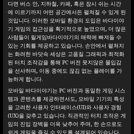
다면 버스 안, 지하철, 카페, 혹은 잠시 쉬는 시간
에 이르기까지 어떤 공간에서든 펼쳐질 수 있게 된
것입니다. 이러한 모바일 환경의 도입은 바다이야
기 게임의 접근성을 획기적으로 높였으며, 더 많은
사람들이 릴게임바다이야기의 매력에 빠져들 수
있는 기회를 제공하고 있습니다. 손안에서 펼쳐지
는 화려한 바닷속 세상은 고품질 그래픽과 최적화
된 터치 조작감을 통해 PC 버전 못지않은 몰입감
을 선사하며, 이동 중에도 끊김 없는 플레이를 가
능하게 합니다.
모바일 바다이야기는 PC 버전과 동일한 게임 시스
템과 콘텐츠를 제공하면서도, 모바일 기기의 특성
을 고려한 사용자 인터페이스(UI)와 사용자 경험
(UX)을 갖추고 있습니다. 직관적인 터치 조작은 게
임의 진입 장벽을 더욱 낮추어 주며, 한 손으로도
쉽게 게임을 즐길 수 있도록 설계되어 있습니다.