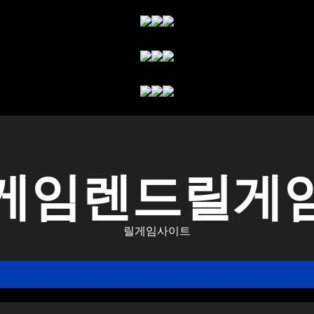
게임렌드릴게
릴게임사이트