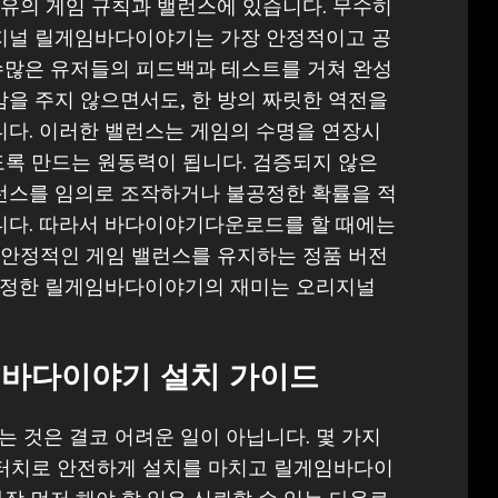
고유의 게임 규칙과 밸런스에 있습니다. 무수히
지널 릴게임바다이야기는 가장 안정적이고 공
 수많은 유저들의 피드백과 테스트를 거쳐 완성
을 주지 않으면서도, 한 방의 짜릿한 역전을
다. 이러한 밸런스는 게임의 수명을 연장시
도록 만드는 원동력이 됩니다. 검증되지 않은
런스를 임의로 조작하거나 불공정한 확률을 적
니다. 따라서 바다이야기다운로드를 할 때에는
 안정적인 게임 밸런스를 유지하는 정품 버전
 진정한 릴게임바다이야기의 재미는 오리지널
 바다이야기 설치 가이드
것은 결코 어려운 일이 아닙니다. 몇 가지
의 터치로 안전하게 설치를 마치고 릴게임바다이