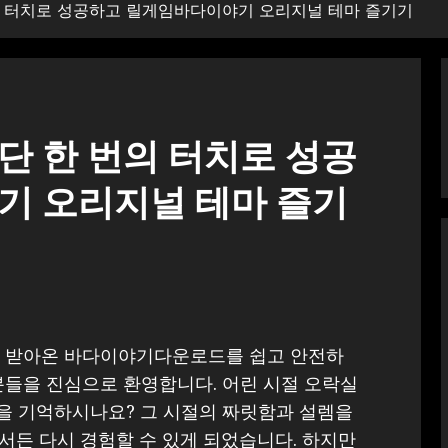
 터치로 성공하고 릴게임바다이야기 오리지널 테마 즐기기
 한 번의 터치로 성공
기 오리지널 테마 즐기
을 받아온 바다이야기다운로드를 쉽고 안전하
분들을 진심으로 환영합니다. 어린 시절 오락실
을 기억하시나요? 그 시절의 짜릿함과 설렘을
서든 다시 경험할 수 있게 되었습니다. 하지만