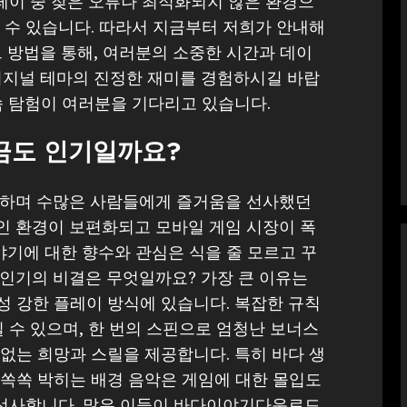
플레이 중 잦은 오류나 최적화되지 않은 환경으
 수 있습니다. 따라서 지금부터 저희가 안내해
방법을 통해, 여러분의 소중한 시간과 데이
지널 테마의 진정한 재미를 경험하시길 바랍
속 탐험이 여러분을 기다리고 있습니다.
금도 인기일까요?
강타하며 수많은 사람들에게 즐거움을 선사했던
인 환경이 보편화되고 모바일 게임 시장이 폭
기에 대한 향수와 관심은 식을 줄 모르고 꾸
 인기의 비결은 무엇일까요? 가장 큰 이유는
성 강한 플레이 방식에 있습니다. 복잡한 규칙
길 수 있으며, 한 번의 스핀으로 엄청난 보너스
없는 희망과 스릴을 제공합니다. 특히 바다 생
 쏙쏙 박히는 배경 음악은 게임에 대한 몰입도
를 선사합니다. 많은 이들이 바다이야기다운로드