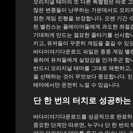
오리지널 테마의 또 다른 특별함은 바로 
많은 변종들이 난무하는 가운데서도 오리
정한 게임 진행을 보장합니다. 오랜 기간
된 밸런스는 플레이어들에게 과도한 좌절감
기대하게 만드는 절묘한 줄타기를 선사합니
키고, 유저들이 꾸준히 게임을 즐길 수 있
바다이야기다운로드 파일은 종종 게임 밸
용하여 유저들에게 실망감을 안겨주곤 합
반드시 오리지널 테마를 그대로 재현하고,
을 선택하는 것이 무엇보다 중요합니다.
테마에서만 온전히 느낄 수 있습니다.
단 한 번의 터치로 성공하는
바다이야기다운로드를 성공적으로 완료하는 
중요한 단계만 따르면, 누구나 단 한 번