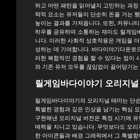
하고 어떤 패턴을 읽어낼지 고민하는 과정
략적 요소는 유저들이 단순히 돈을 거는 행
높이는 결과를 가져옵니다. 또한, 커뮤니
하우를 공유하며 소통하는 재미도 릴게임
니다. 이러한 사회적 상호작용은 게임을 더
성하는 데 기여합니다. 바다이야기다운로드
러한 복합적인 경험을 할 수 있다는 점이 
와 기존 유저 모두를 끊임없이 끌어당기는 
릴게임바다이야기 오리지널 
릴게임바다이야기의 오리지널 테마는 단순
특별한 경험과 깊은 인상을 남기는 핵심 
구현해낸 오리지널 버전은 특정 시기에 
매력을 지니고 있습니다. 무엇보다도 오리
한 아이콘들과 배경 그래픽에서 그 특별함이