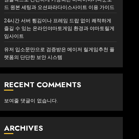
드 원본 세팅과 오션파라다이스사이트 이용 가이드
24시간 서버 튕김이나 프레임 드랍 없이 쾌적하게
즐길 수 있는 온라인야마토게임 환경과 야마토릴게
임사이트
유저 입소문만으로 검증받은 메이저 릴게임추천 플
랫폼의 단단한 보안 시스템
RECENT COMMENTS
보여줄 댓글이 없습니다.
ARCHIVES