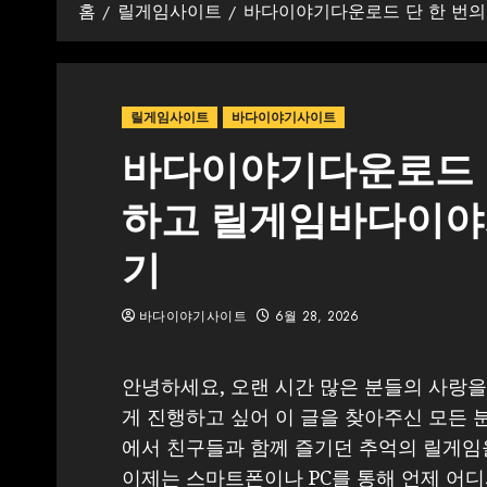
홈
릴게임사이트
바다이야기다운로드 단 한 번의
릴게임사이트
바다이야기사이트
바다이야기다운로드 단
하고 릴게임바다이야
기
바다이야기사이트
6월 28, 2026
안녕하세요, 오랜 시간 많은 분들의 사랑
게 진행하고 싶어 이 글을 찾아주신 모든 
에서 친구들과 함께 즐기던 추억의 릴게임
이제는 스마트폰이나 PC를 통해 언제 어디