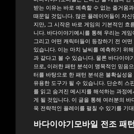
받는 이유는 바로 예측할 수 없는 즐거움과
때문일 것입니다. 많은 플레이어들이 자신
지만, 그 시작은 바로 게임의 기본적인 
니다. 바다이야기예시를 통해 우리는 게임
그리고 어떤 캐릭터들이 등장하기 전 어떤
있습니다. 이는 마치 날씨를 예측하기 위
과 같다고 볼 수 있습니다. 물론 바다이
므로, 이러한 패턴 분석이 맹목적인 믿음으
터를 바탕으로 한 패턴 분석은 불확실성을 
유용한 도구가 될 수 있습니다. 단순히 스
를 읽고 숨겨진 메시지를 해석하는 과정
게 될 것입니다. 이 글을 통해 여러분의 바
욱 전략적인 플레이를 펼칠 수 있기를 기대
바다이야기모바일 전조 패턴