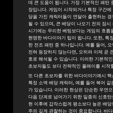
데 큰 도움이 됩니다. 가장 기본적인 패턴
장입니다. 게임이 시작되거나 특정 구간에 
당을 가진 캐릭터들이 연달아 출현하는 경
될 수 있으며, 큰 배당이 나오기 전의 잠
시기에는 무리한 베팅보다는 게임의 흐름
현명한 바다이야기 팁이 됩니다. 또한, 특정
한 전조 패턴 중 하나입니다. 예를 들어,
전혀 등장하지 않는다면, 오히려 이제 곧 
호로 해석될 수 있습니다. 이러한 기본
초보자들도 보다 전략적인 플레이를 시작할
또 다른 초보자를 위한 바다이야기예시 핵심
특정 소액 배당 캐릭터, 예를 들어 복어 
가 있습니다. 이러한 현상은 단순한 우연으
다음 단계로 넘어가기 위한 일종의 신호탄으
현 이후에 갑작스럽게 평소보다 높은 배당
주의 깊게 관찰하는 것이 중요합니다. 바