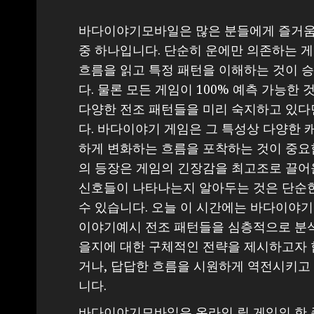
바다이야기모바일은 많은 분들에게 즐거움
중 하나입니다. 단순히 운에만 의존하는 
흐름을 읽고 특정 패턴을 이해하는 것이 승
다. 물론 모든 게임이 100% 예측 가능
다양한 전조 패턴들을 미리 숙지하고 있다
다. 바다이야기 게임은 그 특성상 다양한 
하게 변화하는 흐름을 포착하는 것이 중요
의 등장은 게임의 긴장감을 최고조로 끌어
신호들이 나타나는지 알아두는 것은 단순한
수 있습니다. 오늘 이 시간에는 바다이야
이야기예시 전조 패턴들을 심층적으로 분석
을지에 대한 구체적인 전략을 제시하고자 
거나, 답답한 흐름을 시원하게 역전시키고
니다.
바다이야기모바일은 온라인 릴 게임의 한 종