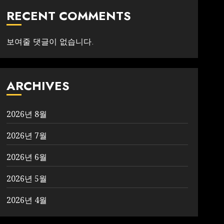
RECENT COMMENTS
보여줄 댓글이 없습니다.
ARCHIVES
2026년 8월
2026년 7월
2026년 6월
2026년 5월
2026년 4월