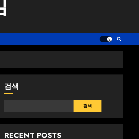
임
검색
검색
RECENT POSTS