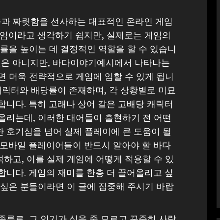
과 짜릿함을 선사하는 대표적인 온라인 게임
게임이라고 생각하기 쉽지만, 실제로는 게임의
률을 높이는 데 결정적인 역할을 할 수 있습니
한 것은 아니지만, 바다이야기예시에서 나타나는
면 더욱 전략적으로 게임에 임할 수 있게 됩니
캐릭터와 배당률이 존재하며, 각 상황별로 미묘
합니다. 특히 고래나 상어 같은 고배당 캐릭터
올리는데, 이러한 대어들이 출현하기 전 어떤
 호기심을 넘어 실제 플레이에 큰 도움이 될
기모바일 플레이어들이 반드시 알아야 할 바다
하고, 이를 실제 게임에 어떻게 적용할 수 있
합니다. 게임의 재미를 한층 더 끌어올리고 싶
 싶은 분들이라면 이 글에 집중해 주시기 바랍
류로, 그 인기가 식을 줄 모르고 꾸준히 사랑