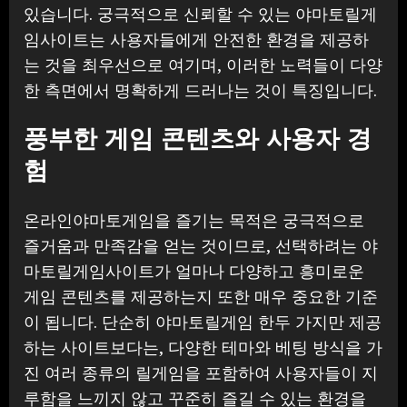
있습니다. 궁극적으로 신뢰할 수 있는 야마토릴게
임사이트는 사용자들에게 안전한 환경을 제공하
는 것을 최우선으로 여기며, 이러한 노력들이 다양
한 측면에서 명확하게 드러나는 것이 특징입니다.
풍부한 게임 콘텐츠와 사용자 경
험
온라인야마토게임을 즐기는 목적은 궁극적으로
즐거움과 만족감을 얻는 것이므로, 선택하려는 야
마토릴게임사이트가 얼마나 다양하고 흥미로운
게임 콘텐츠를 제공하는지 또한 매우 중요한 기준
이 됩니다. 단순히 야마토릴게임 한두 가지만 제공
하는 사이트보다는, 다양한 테마와 베팅 방식을 가
진 여러 종류의 릴게임을 포함하여 사용자들이 지
루함을 느끼지 않고 꾸준히 즐길 수 있는 환경을