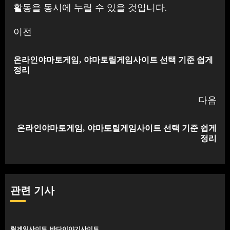
활동을 동시에 누릴 수 있을 것입니다.
게
이전
시
온라인야마토게임, 야마토릴게임사이트 선택 기준 쉽게
이
물
정리
전
탐
글:
다음
색
온라인야마토게임, 야마토릴게임사이트 선택 기준 쉽게
다
정리
음
글:
관련 기사
릴게임사이트
바다이야기사이트