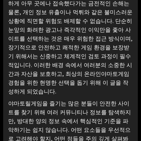
하게 아무 곳에나 접속했다가는 금전적인 손해는
물론, 개인 정보 유출이나 먹튀와 같은 불미스러운
상황에 직면할 위험도 배제할 수 없습니다. 단순히
눈앞의 화려한 광고나 즉각적인 이익만을 좇아 사
이트를 선택하는 것은 매우 위험한 접근 방식이며,
장기적으로 안전하고 쾌적한 게임 환경을 보장받
기 위해서는 신중하고 체계적인 검토 과정이 필수
적입니다. 이러한 배경 속에서 여러분의 소중한 시
간과 자산을 보호하고, 최상의 온라인야마토게임
경험을 위한 현명한 선택을 돕기 위해 이 글을 작
성하게 되었습니다.
야마토릴게임을 즐기는 많은 분들이 안전한 사이
트를 찾기 위해 여러 커뮤니티나 정보를 탐색하지
만, 방대한 양의 정보 속에서 핵심적인 기준을 파
악하기는 쉽지 않습니다. 어떤 요소들을 우선적으
로 고려해야 할지, 어떤 점들을 주의 깊게 살펴봐