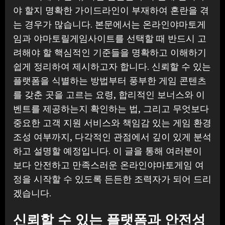
야 할지 명확한 가이드라인이 부재하여 혼란을 겪
는 경우가 많습니다. 본문에서는 온라인야마토게
임과 야마토릴게임사이트를 선택할 때 반드시 고
려해야 할 핵심적인 기준들을 명확하고 이해하기
쉽게 정리하여 제시하고자 합니다. 신뢰할 수 있는
플랫폼을 식별하는 방법부터 풍부한 게임 콘텐츠
를 갖춘 곳을 고르는 요령, 합리적인 보너스와 이
벤트를 제공하는지 확인하는 법, 그리고 무엇보다
중요한 고객 지원 서비스와 책임감 있는 게임 환경
조성 여부까지, 다각적인 관점에서 깊이 있게 분석
하고 설명할 예정입니다. 이 글을 통해 여러분이
보다 안전하고 만족스러운 온라인야마토게임 여
정을 시작할 수 있도록 든든한 조력자가 되어 드리
겠습니다.
신뢰할 수 있는 플랫폼과 안전성