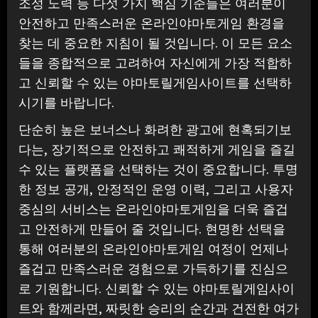
조성 노력 등 다섯 가지 핵심 기준들은 여러분이
안전하고 만족스러운 온라인야마토게임 환경을
찾는 데 중요한 지침이 될 것입니다. 이 모든 요소
들을 종합적으로 고려하여 자신에게 가장 적합하
고 신뢰할 수 있는 야마토릴게임사이트를 선택하
시기를 바랍니다.
단순히 높은 보너스나 화려한 광고에 현혹되기보
다는, 장기적으로 안전하고 쾌적하게 게임을 즐길
수 있는 플랫폼을 선택하는 것이 중요합니다. 투명
한 정보 공개, 안정적인 운영 이력, 그리고 사용자
중심의 서비스는 온라인야마토게임을 더욱 즐겁
고 안전하게 만들어 줄 것입니다. 현명한 선택을
통해 여러분의 온라인야마토게임 여정이 언제나
즐겁고 만족스러운 경험으로 가득하기를 진심으
로 기원합니다. 신뢰할 수 있는 야마토릴게임사이
트와 함께라면, 짜릿한 승리의 순간과 건전한 여가