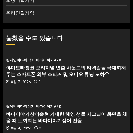
오징어릴게임
온라인릴게임
놓쳤을 수도 있습니다
릴게임바다이야기
바다이야기APK
야마토빠칭코 오리지널 연출 사운드의 타격감을 극대화해
주는 스마트폰 외부 스피커 및 오디오 튜닝 노하우
8월 7, 2026
0
릴게임바다이야기
바다이야기APK
바다이야기상어출현 거대한 해양 생물 시그널이 화면을 채
울 때 느껴지는 바다이야기상어 전율
8월 4, 2026
0