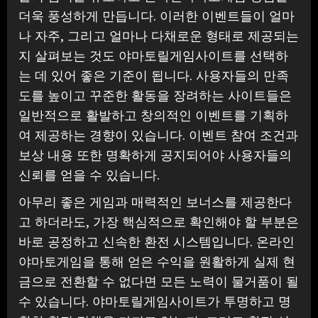
더욱 풍성하게 만듭니다. 이러한 이벤트들이 얼마
나 자주, 그리고 얼마나 다채로운 형태로 제공되는
지 살펴보는 것도 야마토릴게임사이트를 선택하
는 데 있어 좋은 기준이 됩니다. 사용자들의 만족
도를 높이고 꾸준한 활동을 장려하는 사이트들은
일반적으로 활발하고 창의적인 이벤트를 기획하
여 제공하는 경향이 있습니다. 이벤트 참여 조건과
보상 내용 또한 명확하게 공지되어야 사용자들의
신뢰를 얻을 수 있습니다.
아무리 좋은 게임과 매력적인 보너스를 제공한다
고 하더라도, 가장 핵심적으로 확인해야 할 부분은
바로 공정하고 신속한 환전 시스템입니다. 온라인
야마토게임을 통해 얻은 수익을 원활하게 실제 현
금으로 전환할 수 없다면 모든 노력이 물거품이 될
수 있습니다. 야마토릴게임사이트가 투명하고 명