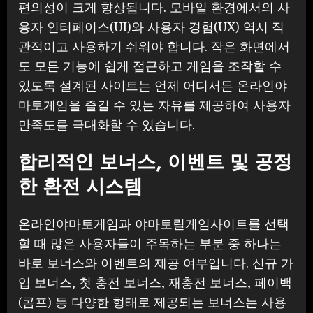
편의성이 크게 향상됩니다. 모바일 환경에서의 사
용자 인터페이스(UI)와 사용자 경험(UX) 역시 직
관적이고 사용하기 쉬워야 합니다. 작은 화면에서
도 모든 기능에 쉽게 접근하고 게임을 조작할 수
있도록 설계된 사이트는 언제 어디서든 온라인야
마토게임을 즐길 수 있는 자유를 제공하여 사용자
만족도를 극대화할 수 있습니다.
합리적인 보너스, 이벤트 및 공정
한 환전 시스템
온라인야마토게임과 야마토릴게임사이트를 선택
할 때 많은 사용자들이 주목하는 부분 중 하나는
바로 보너스와 이벤트의 제공 여부입니다. 신규 가
입 보너스, 첫 충전 보너스, 재충전 보너스, 페이백
(콤프) 등 다양한 형태로 제공되는 보너스는 사용